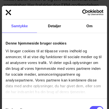
egenskaber. Her frafalder dog
FKM-godkendelsen
.
Dermed kan plastemnerne løse mange
problematikker, der ellers mødes ved metalgear.
Samtykke
Detaljer
Om
Denne hjemmeside bruger cookies
Vi bruger cookies til at tilpasse vores indhold og
annoncer, til at vise dig funktioner til sociale medier og til
at analysere vores trafik. Vi deler også oplysninger om
din brug af vores hjemmeside med vores partnere inden
CNC-
for sociale medier, annonceringspartnere og
bearbejdning af
analysepartnere. Vores partnere kan kombinere disse
data med andre oplysninger, du har givet dem, eller som
plast tandhjul
de har indsamlet fra din brug af deres tjenester.
Samtykkevalg
Vi producerer plast tandhjul med høj