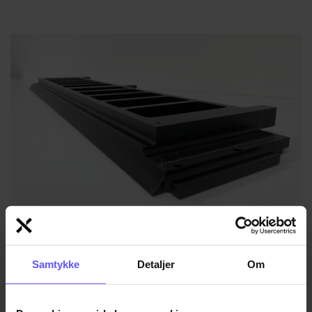
Plastemner til conveyorsystemer
Samtykke
Detaljer
Om