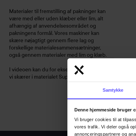
Materialer til fremstilling af pakninger kan
være med eller uden klæber eller lim, alt
afhængig af anvendelsesområdet og
pakningens formål. Vores maskiner kan
skære nøjagtigt gennem flere lag og
forskellige materialesammensætninger,
også gennem materialer med lim og klæb.
I videoen kan du for eksempel se, hvordan
®
vi skærer i materialet Superwool
.
Samtykke
Denne hjemmeside bruger c
Vi bruger cookies til at tilpas
vores trafik. Vi deler også 
annonceringspartnere og anal