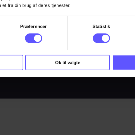
et fra din brug af deres tjenester.
Præferencer
Statistik
Vi kan lave dine pakninge
beklæde allerede udskårne
montage på dit produkt.
Ok til valgte