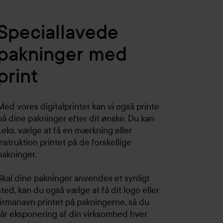
Speciallavede
pakninger med
print
Med vores digitalprinter kan vi også printe
på dine pakninger efter dit ønske. Du kan
f.eks. vælge at få en mærkning eller
instruktion printet på de forskellige
pakninger.
Skal dine pakninger anvendes et synligt
sted, kan du også vælge at få dit logo eller
firmanavn printet på pakningerne, så du
får eksponering af din virksomhed hver