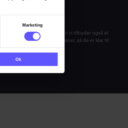
Marketing
r i materialer med klæber, men vi tilbyder også at
 pakninger med lim eller klæber, så de er klar til
Ok