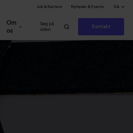
Job & Karriere
Nyheder & Events
DA
Om
Søg på
Kontakt
siden
os