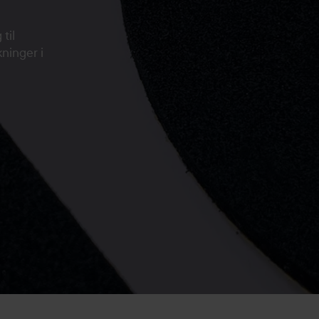
til
kninger i