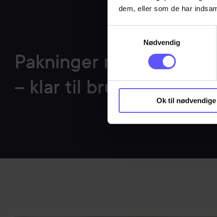
dem, eller som de har indsaml
Samtykkevalg
Nødvendig
Pakninger med klæber
– klar til brug
Ok til nødvendige