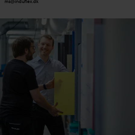
ms@induflex.dk