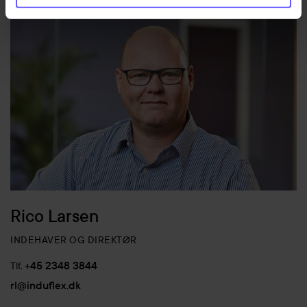
Rico Larsen
INDEHAVER OG DIREKTØR
+45 2348 3844
Tlf.
rl@induflex.dk