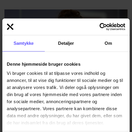
Samtykke
Detaljer
Om
Denne hjemmeside bruger cookies
Vi bruger cookies til at tilpasse vores indhold og
annoncer, til at vise dig funktioner til sociale medier og til
at analysere vores trafik. Vi deler også oplysninger om
Merethe Hviid Bonde
din brug af vores hjemmeside med vores partnere inden
for sociale medier, annonceringspartnere og
REGNSKABSASSISTENT
analysepartnere. Vores partnere kan kombinere disse
+45 2566 0060
data med andre oplysninger, du har givet dem, eller som
Tlf.
de har indsamlet fra din brug af deres tjenester.
mhb@induflex.dk