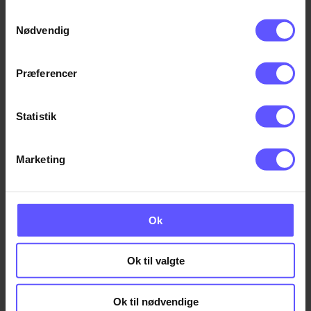
Samtykkevalg
Nødvendig
Præferencer
Statistik
Marketing
Cecilie Kongerslev Jakobsen
Ok
ADMINISTRATIONS- OG MARKETINGKOORDINATOR
Ok til valgte
+45 4414 0101
Tlf.
ckj@induflex.dk
Ok til nødvendige