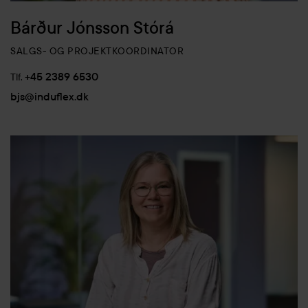
Bárður Jónsson Stórá
SALGS- OG PROJEKTKOORDINATOR
+45 2389 6530
Tlf.
bjs@induflex.dk