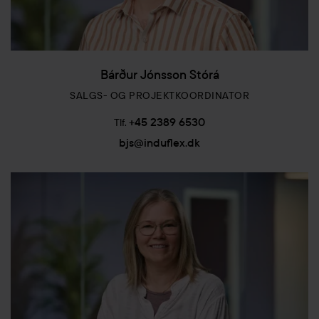
Bárður Jónsson Stórá
SALGS- OG PROJEKTKOORDINATOR
+45 2389 6530
Tlf.
bjs@induflex.dk