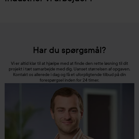
(FKM).
Vores erfaring strækker sig bredt i industrien, og
vi producerer hver dag kundespecifikke
Se vores seneste kontrolrapporter
her
.
plastløsninger til industrielle applikationer.
Al relevant dokumentation på materialerne
vedrørende EU-direktivet EU10/2011 findes i vores
Har du spørgsmål?
plastsortiment. I sortimentet finder du information om
materialets anvendelse og formåen, komplet
Vi er altid klar til at hjælpe med at finde den rette løsning til dit
sporbarhed og relevant migrationstest, der kan
projekt i tæt samarbejde med dig. Uanset størrelsen af opgaven.
Kontakt os allerede i dag og få et uforpligtende tilbud på din
afgøre, om materialet er testet i henhold til dine krav.
forespørgsel inden for 24 timer.