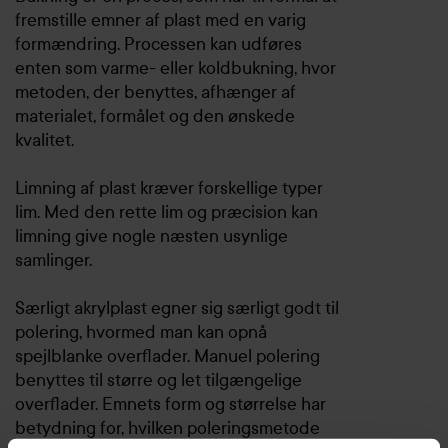
fremstille emner af plast med en varig
formændring. Processen kan udføres
enten som varme- eller koldbukning, hvor
metoden, der benyttes, afhænger af
materialet, formålet og den ønskede
kvalitet.
Limning af plast kræver forskellige typer
lim. Med den rette lim og præcision kan
limning give nogle næsten usynlige
samlinger.
Særligt akrylplast egner sig særligt godt til
polering, hvormed man kan opnå
spejlblanke overflader. Manuel polering
benyttes til større og let tilgængelige
overflader. Emnets form og størrelse har
betydning for, hvilken poleringsmetode