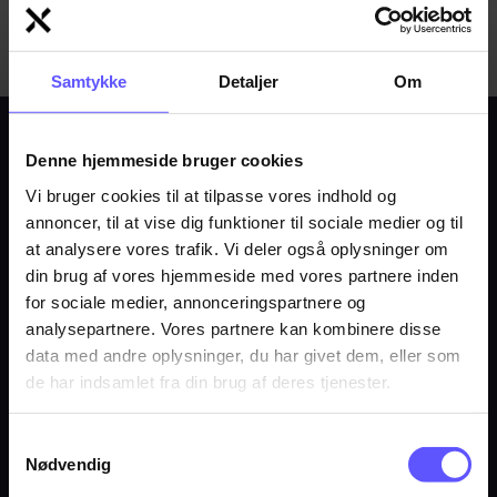
der kan give det ønskede resultat.
Samtykke
Detaljer
Om
Denne hjemmeside bruger cookies
Spørgsmål og svar
Vi bruger cookies til at tilpasse vores indhold og
annoncer, til at vise dig funktioner til sociale medier og til
at analysere vores trafik. Vi deler også oplysninger om
Hvordan bestiller jeg?
din brug af vores hjemmeside med vores partnere inden
for sociale medier, annonceringspartnere og
Ønsker du at få et uforpligtende tilbud eller afgive en
analysepartnere. Vores partnere kan kombinere disse
Hvilke standarder følger I?
bestilling, skal du blot sende en mail
data med andre oplysninger, du har givet dem, eller som
til
induflex@induflex.dk
.
de har indsamlet fra din brug af deres tjenester.
Standarder fungerer som retningslinjer, der skal sikre
Hvilke størrelse emner kan I plastbearbejde?
kvalitet, sikkerhed og kompatibilitet. De fungerer som
Vedhæft gerne en tegning med dit emne i enten
et fælles sprog mellem virksomheder, forbrugere osv.,
Samtykkevalg
DXF- eller STEP-format og evt. en PDF.
Vi kan som tommelfingerregel producere emner i
Nødvendig
der gør, at forventningerne mellem køber og sælger
Hvilke tolerancer arbejder I med?
størrelser fra flere meter ned til millimeters størrelse.