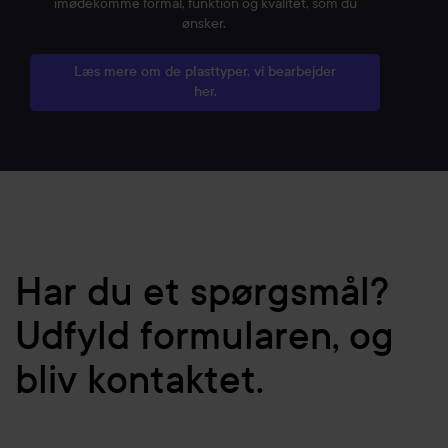
imødekomme formål, funktion og kvalitet, som du
ønsker.
Læs mere om de plasttyper, vi bearbejder
her.
Har du et spørgsmål?
Udfyld formularen, og
bliv kontaktet.